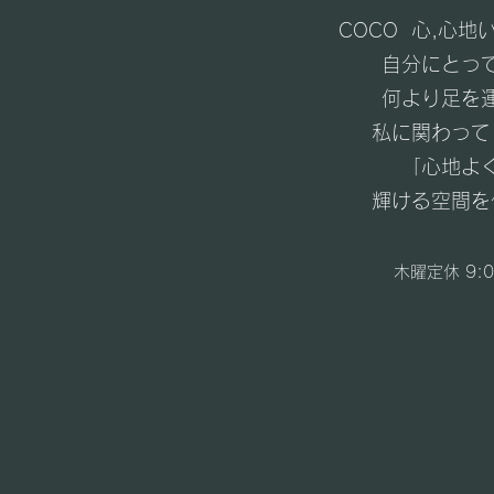
COCO 心,心地
自分にとっ
何より足を
私に関わって
「心地よ
輝ける空間を
木曜定休 9: